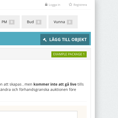
Logga in
Registrera
PM
Bud
Vunna
0
0
0
LÄGG TILL OBJEKT
EXAMPLE PACKAGE 1
on att skapas , men
kommer inte att gå live
tills
a , ändra och förhandsgranska auktionen före