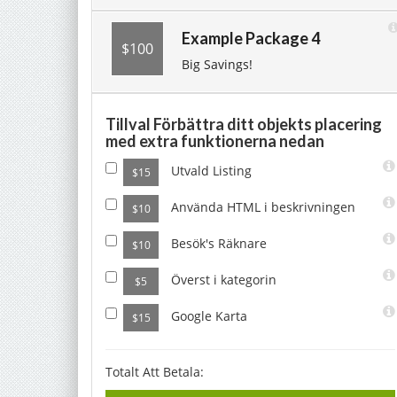
Example Package 4
$100
Big Savings!
Tillval Förbättra ditt objekts placering
med extra funktionerna nedan
Utvald Listing
$15
Använda HTML i beskrivningen
$10
Besök's Räknare
$10
Överst i kategorin
$5
Google Karta
$15
Totalt Att Betala: