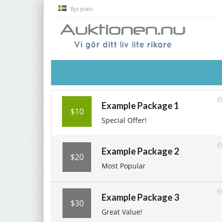
Byt plats
Example Package 1
$10
Special Offer!
Example Package 2
$20
Most Popular
Example Package 3
$30
Great Value!