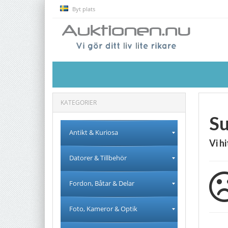
Byt plats
KATEGORIER
Su
Antikt & Kuriosa
Vi h
Datorer & Tillbehör
Fordon, Båtar & Delar
Foto, Kameror & Optik