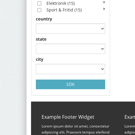
Elektronik
(15)
Sport & Fritid
(15)
country
state
city
SÖK
Example Footer Widget
Exam
Lorem ipsum dolor sit amet, consectetur
Lorem 
adipiscing elit. Praesent tempus eleifend
adipis