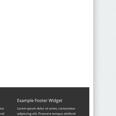
Example Footer Widget
tur
Lorem ipsum dolor sit amet, consectetur
end
adipiscing elit. Praesent tempus eleifend