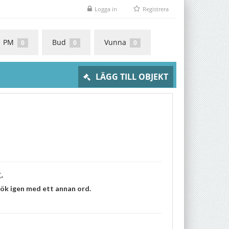
Logga in
Registrera
PM
Bud
Vunna
0
0
0
LÄGG TILL OBJEKT
.
rsök igen med ett annan ord.