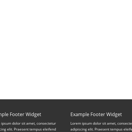
ple Footer Widget
Example Footer Widget
ipsum dolor sit amet, consectetur
Lorem ipsum dolor sit amet, consecte
cing elit. Praesent tempus eleifend
adipiscing elit. Praesent tempus eleif