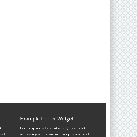
Example Footer Widget
tur
Lorem ipsum dolor sit amet, consectetur
end
adipiscing elit. Praesent tempus eleifend