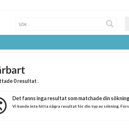
rbart
ittade
0
resultat .
Det fanns inga resultat som matchade din sökning
Vi kunde inte hitta några resultat för din typ av sökning. Fö