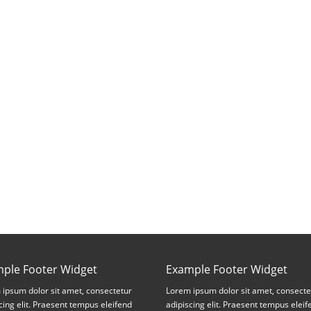
ple Footer Widget
Example Footer Widget
ipsum dolor sit amet, consectetur
Lorem ipsum dolor sit amet, consecte
cing elit. Praesent tempus eleifend
adipiscing elit. Praesent tempus eleif