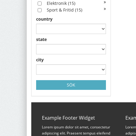
Elektronik
(15)
Sport & Fritid
(15)
country
state
city
SÖK
Example Footer Widget
Exam
Lorem ipsum dolor sit amet, consectetur
Lorem 
adipiscing elit. Praesent tempus eleifend
adipis