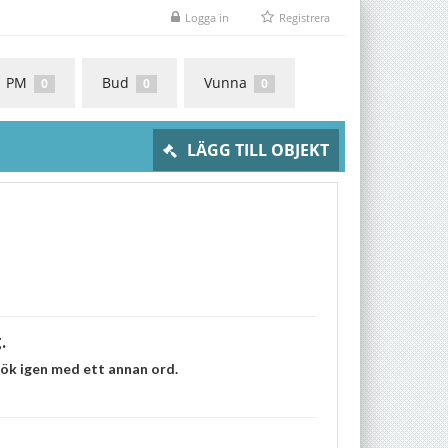
Logga in
Registrera
PM
Bud
Vunna
0
0
0
LÄGG TILL OBJEKT
.
rsök igen med ett annan ord.