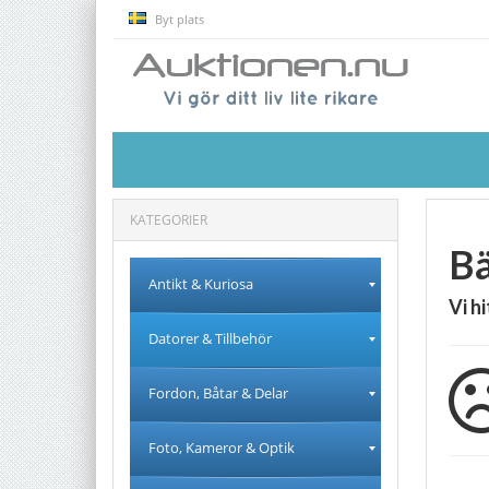
Byt plats
KATEGORIER
Bä
Antikt & Kuriosa
Vi h
Datorer & Tillbehör
Fordon, Båtar & Delar
Foto, Kameror & Optik