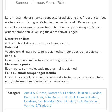
Someone famous
Source Title
Lorem ipsum dolor sit amet, consectetur adipiscing elit. Praesent tempus
eleifend risus ut congue. Pellentesque nec lacus elit. Pellentesque
convallis nisi ac augue pharetra eu tristique neque consequat. Mauris
ornare tempor nulla, vel sagittis diam convallis eget.
Description lists
A description list is perfect for defining terms.
Euismod
Vestibulum id ligula porta felis euismod semper eget lacinia odio sem
nec elit.
Donec id elit non mi porta gravida at eget metus.
Malesuada porta
Etiam porta sem malesuada magna mollis euismod.
Felis euismod semper eget lacinia
Fusce dapibus, tellus ac cursus commodo, tortor mauris condimentum
nibh, ut fermentum massa justo sit amet risus.
Kategori
Antikt & Kuriosa
,
Datorer & Tillbehör
,
Elektronik
,
Fordon,
Båtar & Delar
,
Foto, Kameror & Optik
,
Hem & Hushåll
,
Lantbruk
,
Samlarsaker
,
Sport & Fritid
,
Tv & Datorspel
,
Verktyg & Trädgård