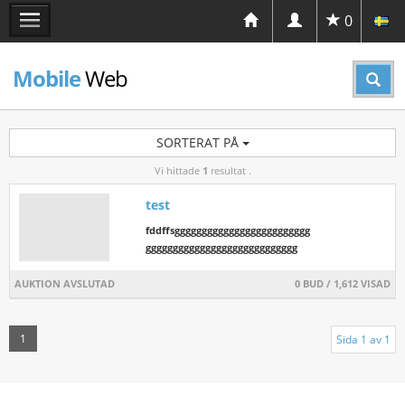
0
Mobile
Web
SORTERAT PÅ
Vi hittade
1
resultat .
test
fddffsggggggggggggggggggggggggg
gggggggggggggggggggggggggggg
AUKTION AVSLUTAD
0 BUD /
1,612
VISAD
1
Sida 1 av 1